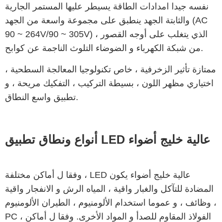
نفسه جيدا امدادات الطاقة يسيطر عليها المستمر الجارية
والثابتة الجهد ينطبق على مجموعة واسعة من الجهد (AC
90 ~ 264V/90 ~ 305V) ، الذي يتغلب على أوجه القصور
من شبكة الكهرباء و الضوضاء التلوث الناجمة عن كوابح.
ممتازة تأثير الزخرفية ، خاص تكنولوجيا المعالجة السطحية ،
اختياري مظهر اللون ، بسيطة التركيب ، التفكيك مريحة ، و
تطبيق واسع النطاق.
أنواع ونطاق تطبيق LED عالية خليج أضواء
وفقا ل أماكن مختلفة ، LED عالية خليج أضواء يكون
المضادة للتآكل والغبار واقية ، المياه الرش و الانفجار واقية
وظائف ، و عموما استخدام الألومنيوم ، الطيران الألومنيوم ،
PC ، الفولاذ المقاوم للصدأ و المواد الأخرى. وفقا ل أماكن