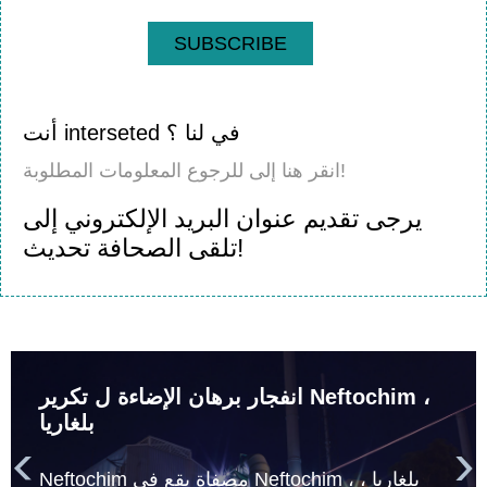
SUBSCRIBE
أنت interseted في لنا ؟
انقر هنا إلى للرجوع المعلومات المطلوبة!
يرجى تقديم عنوان البريد الإلكتروني إلى
تلقى الصحافة تحديث!
انفجار برهان الإضاءة ل تكرير Neftochim ،
بلغاريا


Neftochim مصفاة يقع في Neftochim ، بلغاريا ،