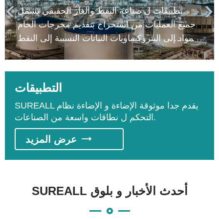
تطبيقات ل صناعة النفط والغاز الحقيقي تشمل


جميع العمليات من استخراج بتقديم مخرجات الخام
المواد إلى البتروكيماويات النباتات النسبية إلى النفط
الخام ، الوقود الغاز المسال الغاز الطبيعي ، غاز
البترول المسال ، خط أنابيب الغاز ، الغاز تخزين
والبتروكيماويات. على أساس عملية ، فإنه يمكن
التطبيقات
تقسيمها إلى المنبع استغلال عملية ، الأوسط تيار
SUREALL يقدم جدا موثوقة الإضاءة و الإضاءة نظام
النقل عملية ، والمصب عملية التكرير.
التحكم ل نطاقات واسعة من الصناعات.

عرض المزيد
SUREALL أحدث الأخبار و بلوق