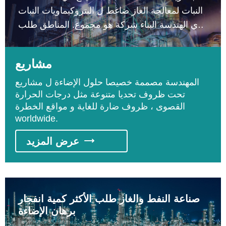
النبات لمعالجة الغاز ضاغط ل البتروكيماويات النبات
الذي الهندسة البناء شركة هو مجموع. المناطق طلب
انفجار برهان الإضاءة تشمل التقطير معالجة و
وتحفيز معالجة المناطق.
مشاريع
المهندسة مصممة خصيصا حلول الإضاءة ل مشاريع
تحت ظروف تحديا متنوعة مثل درجات الحرارة
القصوى ، ظروف ضارة للغاية و مواقع الخطرة
worldwide.

عرض المزيد
صناعة النفط والغاز طلب الأكثر كمية انفجار
برهان الإضاءة