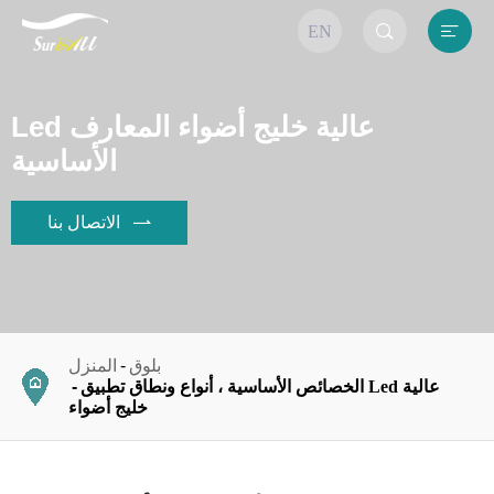


EN
Led عالية خليج أضواء المعارف
الأساسية
الاتصال بنا

بلوق
المنزل
الخصائص الأساسية ، أنواع ونطاق تطبيق Led عالية
خليج أضواء