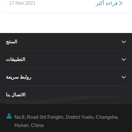
قراءة أكثر
17 Nov 2021

المنتج

التطبيقات

روابط سريعة

الاتصال بنا

No.8, Road 3rd Fenglin, District Yuelu, Changsha,
Hunan, China