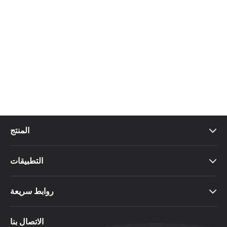
المنتج

التطبيقات

روابط سريعة

الاتصال بنا