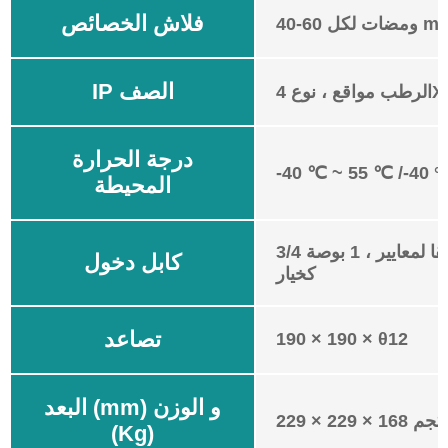
فلاش الخصائص
كل minuite
IP الصف
4X ، I
درجة الحرارة
-40 ℃ ~ 55 ℃ /-40 °
المحيطة
3/4 بوصة الأنابيب موضوع وفقا لمعايير ، 1 بوصة
كابل دخول
كخيار
تصاعد
190 × 190 × θ12
البعد (mm) و الوزن
(Kg)