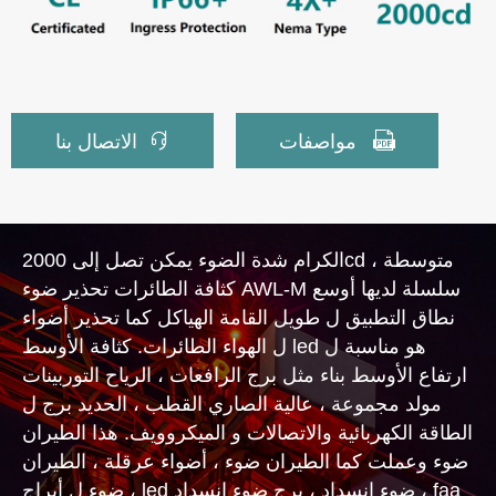


مواصفات
الاتصال بنا
الكرام شدة الضوء يمكن تصل إلى 2000cd ، متوسطة
كثافة الطائرات تحذير ضوء AWL-M سلسلة لديها أوسع
نطاق التطبيق ل طويل القامة الهياكل كما تحذير أضواء
ل الهواء الطائرات. كثافة الأوسط led هو مناسبة ل
ارتفاع الأوسط بناء مثل برج الرافعات ، الرياح التوربينات
مولد مجموعة ، عالية الصاري القطب ، الحديد برج ل
الطاقة الكهربائية والاتصالات و الميكروويف. هذا الطيران
ضوء وعملت كما الطيران ضوء ، أضواء عرقلة ، الطيران
ضوء ل أبراج ، led ضوء انسداد ، برج ضوء انسداد ، faa