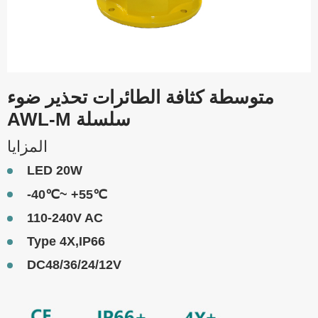
متوسطة كثافة الطائرات تحذير ضوء
AWL-M سلسلة
المزايا
LED 20W
-40℃~ +55℃
110-240V AC
Type 4X,IP66
DC48/36/24/12V