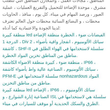
المناطق ، مجالات العمل ، والمخازن المناطق التي تتطلب
مشرق ، موحدة الإضاءة للتحميل والتفريغ العمليات ، عملية
العبور ، ورصد المهام في ميناء. كل يوم ، منافذ ، الحاويات
محطات ، و البضائع السائبة محطات حول العالم تعترف
لدينا الجودة والاعتمادية كما أدناه:
منطقة كبيرة led الفيضانات ضوء ، الخطرة منطقة الإضاءة
، الدرجة 1 Div 2 ، سبائك الألومنيوم ، انفجار واقية بأضواء
كاشفة ، SHF-II سلسلة لاستخدامها في الهواء الطلق في
مناطق من المناطق تخزين المواد الخطرة.
منطقة ضوء ، كبيرة منطقة الاضواء الكاشفة ، IP66 ،
سبائك الألومنيوم ، الصناعية عالية واط بأضواء كاشفة ،
PFM-E سلسلة لاستخدامها في nonhazardous المواد
مناطق من مناطق التخزين.
منطقة كبيرة led الإضاءة ، IP66 ، سبائك الألومنيوم ،
الصناعية إنارة الشوارع ، و ISL سلسلة هي لاستخدامها في
الطرق والسكك الحديدية أو موقف للسيارات في ميناء.