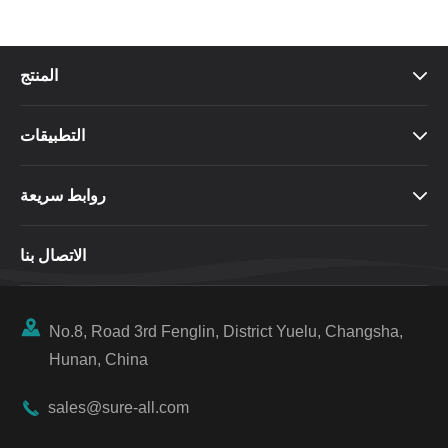
المنتج

التطبيقات

روابط سريعة

الاتصال بنا

No.8, Road 3rd Fenglin, District Yuelu, Changsha,
Hunan, China

sales@sure-all.com