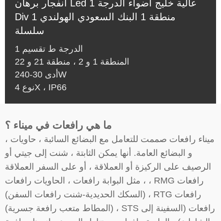
انفجار برهان Led عالية خليج أضواء الدرجة 1
Div 1 منطقة 1 البنك السعودي الهولندي
سلسلة
الدرجة ط تقسيم 1
المنطقة 1 و 2 ، منطقة 21 و 22
أدى 30-240W
نوع 4X ، IP66
ما هي رافعات في ميناء ؟
ميناء رافعات صممت للتعامل مع البضائع السائبة ، حاويات ،
و البضائع العامة. أنها يمكن الثابتة ، شنت إلى جيتي أو
الرصيف على الركيزة أو العملاقة ، أو على السفر العملاقة
، مثل البوابة رافعات ، الحاويات رافعات ، RMG رافعات
(السكك الحديدية-شنت رافعات السفن) ، RTG رافعات
(المطاط متعب رافعة جسرية) ، STS رافعات (السفينة إلى