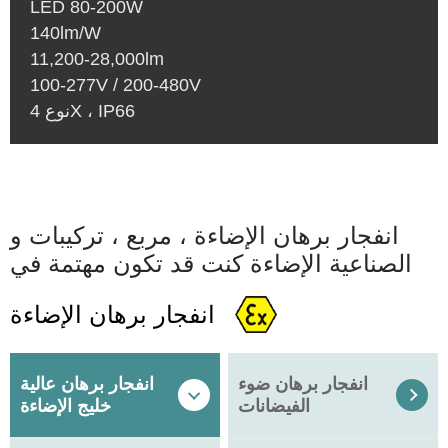
LED 80-200W
140lm/W
11,200-28,000lm
100-277V / 200-480V
نوع 4X ، IP66
انفجار برهان الإضاءة ، مربع ، تركيبات و
الصناعية الإضاءة كنت قد تكون مهتمة في
انفجار برهان الإضاءة
انفجار برهان ضوء
انفجار برهان عالية


الفيضانات
خليج الإضاءة