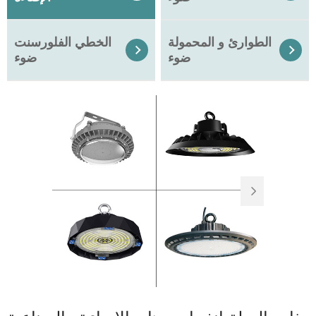
الطوارئ و المحمولة
الخطي الفلورسنت


ضوء
ضوء
