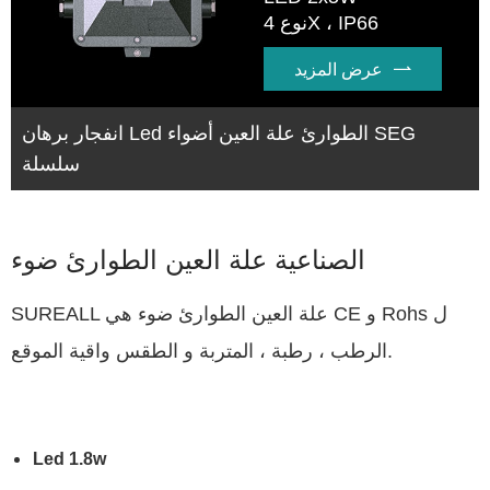
نوع 4X ، IP66

عرض المزيد
انفجار برهان Led الطوارئ علة العين أضواء SEG
سلسلة
الصناعية علة العين الطوارئ ضوء
SUREALL علة العين الطوارئ ضوء هي CE و Rohs ل
الرطب ، رطبة ، المتربة و الطقس واقية الموقع.
Led 1.8w