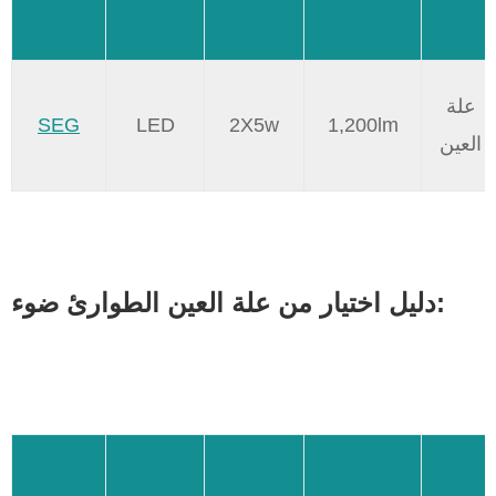
علة
SEG
LED
2X5w
1,200lm
العين
دليل اختيار من علة العين الطوارئ ضوء: