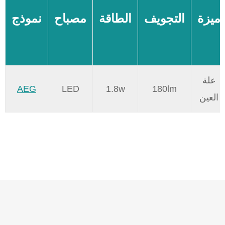
ميزة
التجويف
الطاقة
مصباح
نموذج
علة
AEG
LED
1.8w
180lm
العين