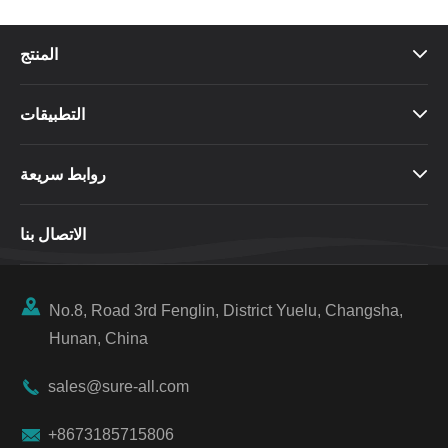
المنتج

التطبيقات

روابط سريعة

الاتصال بنا

No.8, Road 3rd Fenglin, District Yuelu, Changsha,
Hunan, China

sales@sure-all.com

+8673185715806