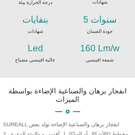
شهادات
درجة الحرارة بيئة
5 سنوات
بنفايات
جودة الضمان
شهادات
Led
160 Lm/w
شمعة افينسي
عالية افينسي مصباح
انفجار برهان والصناعية الإضاءة بواسطة
الميزات
SUREALL انفجار برهان والصناعية الإضاءة تولد بعض
الأشكال أو الهياكل ل أقسى و والبيئة الوعرة ، 2D مخطط