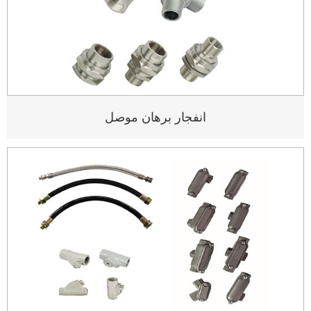
انفجار برهان موصل