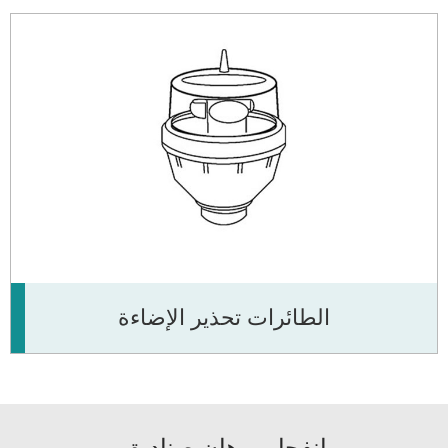
الطائرات تحذير الإضاءة
انفجار برهان صناديق