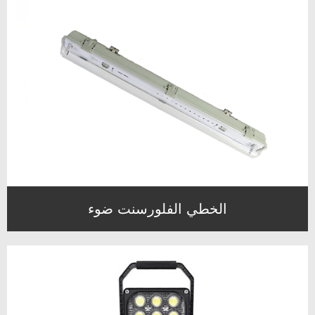
الخطي الفلورسنت ضوء