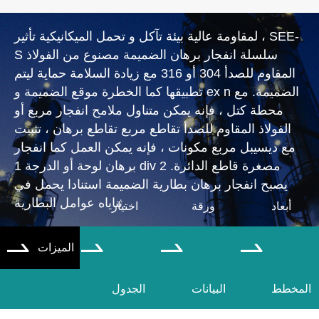
لمقاومة عالية بيئة تآكل و تحمل الميكانيكية تأثير ، SEE-
S سلسلة انفجار برهان الضميمة مصنوع من الفولاذ
المقاوم للصدأ 304 أو 316 مع زيادة السلامة حماية ليتم
تطبيقها كما الخطرة موقع الضميمة و ex n الضميمة. مع
محطة كتل ، فإنه يمكن متناول ملامح انفجار مربع أو
الفولاذ المقاوم للصدأ تقاطع مربع تقاطع برهان ، تثبيت
مع ديسيبل مربع مكونات ، فإنه يمكن العمل كما انفجار
برهان لوحة أو الدرجة 1 div 2 مصغرة قاطع الدائرة.
يصبح انفجار برهان بطارية الضميمة استنادا يحمل في
ثناياه عوامل البطارية.
أبعاد
ورقة
اختيار
الميزات




المخطط
البيانات
الجدول