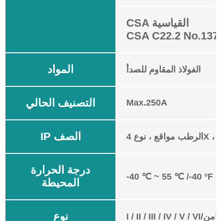
CSA القياسية
CSA C22.2 No.137
المواد
الفولاذ المقاوم للصدأ
التصنيف الحالي
Max.250A
IP الصف
 نوع 4X ، IP66
درجة الحرارة
-40 ℃ ~ 55 ℃ /-40 °F ~
المحيطة
نوع
I/السابع/الثامن