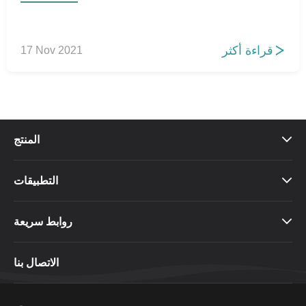
قراءة أكثر
17 Nov 2021

المنتج

التطبيقات

روابط سريعة

الاتصال بنا