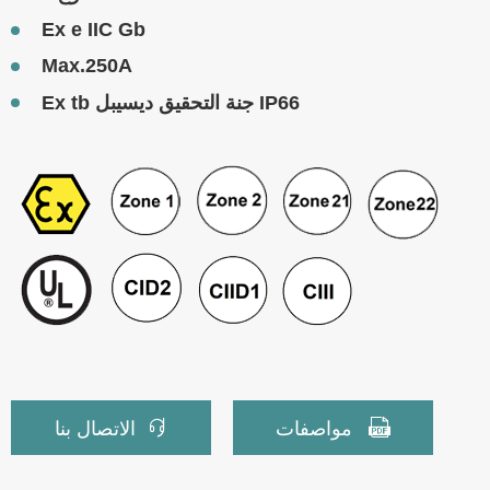
Ex e IIC Gb
Max.250A
Ex tb جنة التحقيق ديسيبل IP66


مواصفات
الاتصال بنا