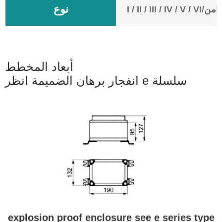
نوع
I/السابع/الثامن
أبعاد المخطط
انفجار برهان الضميمة انظر e سلسلة
explosion proof enclosure see e series type