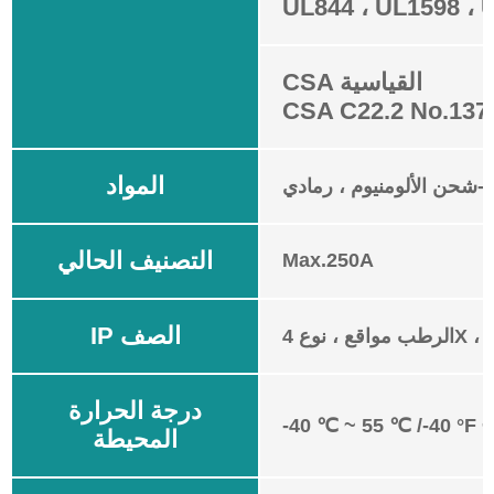
UL844 ، UL1598 ،
CSA القياسية
CSA C22.2 No.137
المواد
-شحن الألومنيوم ، رمادي
التصنيف الحالي
Max.250A
IP الصف
 نوع 4X ، IP66
درجة الحرارة
-40 ℃ ~ 55 ℃ /-40 °F ~
المحيطة