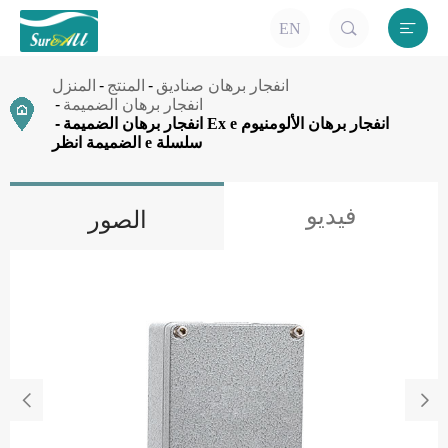


EN
انفجار برهان صناديق
المنتج
المنزل
انفجار برهان الضميمة
انفجار برهان الضميمة Ex e انفجار برهان الألومنيوم
الضميمة انظر e سلسلة
فيديو
الصور

