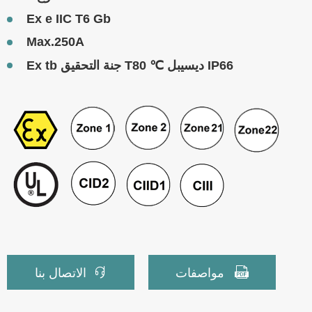
Ex e IIC T6 Gb
Max.250A
Ex tb جنة التحقيق T80 ℃ ديسيبل IP66


مواصفات
الاتصال بنا