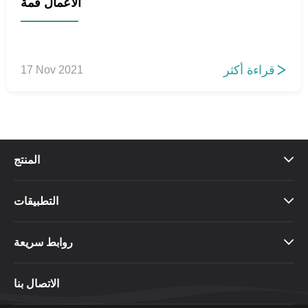
الأعمال قمة
قراءة أكثر
17 Nov 2021

المنتج

التطبيقات

روابط سريعة

الاتصال بنا