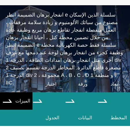
انفجار برهان الضميمة انظر e سلسلة الذين الإسكان
مصنوع من سبائك الألومنيوم و زيادة سلامة مرفقات ،
العمل منفصلة انفجار تقاطع برهان مربع وظيفة عادة
من خلال تضمين محطة كتل ، أحيانا انفجار برهان
الضميمة انظر e سلسلة فقط حصة الكهربائية محطة
وظيفة كجزء من انفجار برهان لوحة عند دمجها مع غرف
أخرى مثل انفجار برهان امدادات الطاقة ، الدرجة 1 div
2 مصغرة قاطع الدائرة. المخاطر الدرجة تقسيم تصنيف
الدرجة 1 div 2 ، مجموعة A ، B ، C ، D و منطقة 1 ،
IIC.
أبعاد
ورقة
اختيار
الميزات




المخطط
البيانات
الجدول