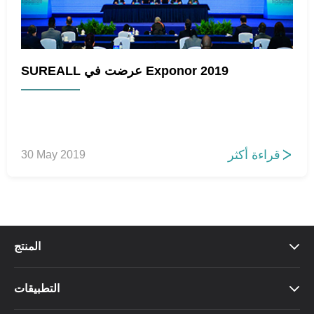
SUREALL عرضت في Exponor 2019
قراءة أكثر
30 May 2019

المنتج

التطبيقات
