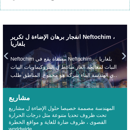
انفجار برهان الإضاءة ل تكرير Neftochim ،
بلغاريا


Neftochim مصفاة يقع في Neftochim ، بلغاريا ،
النبات لمعالجة الغاز ضاغط ل البتروكيماويات النبات
الذي الهندسة البناء شركة هو مجموع. المناطق طلب
انفجار برهان الإضاءة تشمل التقطير معالجة و
وتحفيز معالجة المناطق.
مشاريع
المهندسة مصممة خصيصا حلول الإضاءة ل مشاريع
تحت ظروف تحديا متنوعة مثل درجات الحرارة
القصوى ، ظروف ضارة للغاية و مواقع الخطرة
worldwide.