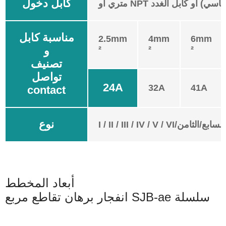
كابل دخول
بس (قياسي) أو كابل الغدد
مناسبة كابل
2.5mm
4mm
6mm
²
²
²
و
تصنيف
تواصل
24A
32A
41A
contact
نوع
I / II / III / IV / V / VI/السابع/الثامن
أبعاد المخطط
انفجار برهان تقاطع مربع SJB-ae سلسلة