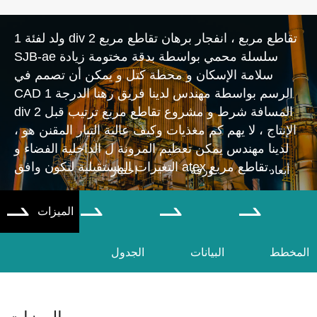
ولد لفئة 1 div 2 تقاطع مربع ، انفجار برهان تقاطع مربع
SJB-ae سلسلة محمي بواسطة بدقة مختومة زيادة
سلامة الإسكان و محطة كتل و يمكن أن تصمم في
CAD الرسم بواسطة مهندس لدينا فريق رهنا الدرجة 1
div 2 المسافة شرط و مشروع تقاطع مربع ترتيب قبل
الإنتاج ، لا يهم كم مغذيات وكيف عالية التيار المقنن هو ،
لدينا مهندس يمكن تعظيم المرونة ل الداخلية الفضاء و
التغيرات المستقبلية لتكون وافق atex تقاطع مربع.
أبعاد
ورقة
اختيار
الميزات




المخطط
البيانات
الجدول