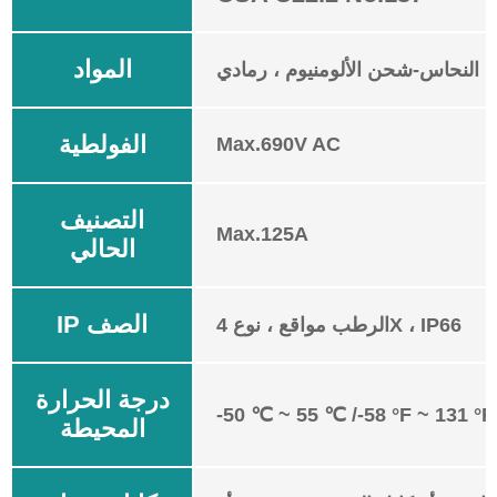
المواد
النحاس-شحن الألومنيوم ، رمادي
الفولطية
Max.690V AC
التصنيف
Max.125A
الحالي
IP الصف
الرطب مواقع ، نوع 4X ، IP66
درجة الحرارة
-50 ℃ ~ 55 ℃ /-58 °F ~ 131 °F
المحيطة