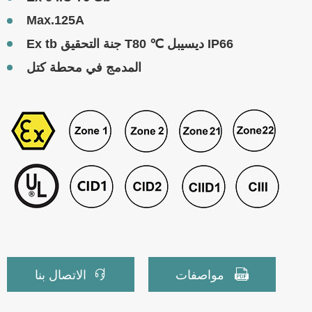
Max.125A
Ex tb جنة التحقيق T80 ℃ ديسيبل IP66
المدمج في محطة كتل


مواصفات
الاتصال بنا