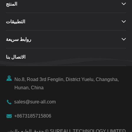
المنتج

التطبيقات

روابط سريعة

الاتصال بنا

No.8, Road 3rd Fenglin, District Yuelu, Changsha,
Hunan, China

sales@sure-all.com

+8673185715806
SUREALL TECHNOLOGY LIMITED
حقوق الطبع والنشر ©